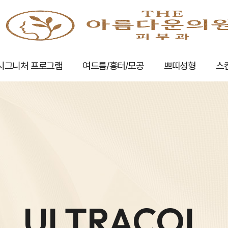
시그니처 프로그램
여드름/흉터/모공
쁘띠성형
스
ULTRACOL