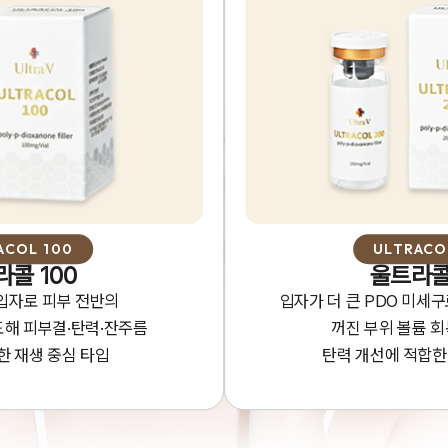
ACOL 100
ULTRACO
콜 100
울트라콜
 입자로 피부 전반의
입자가 더 큰 PDO 미세
도해 피부결·탄력·잔주름
꺼진 부위 볼륨 
한 재생 중심 타입
탄력 개선에 적합한