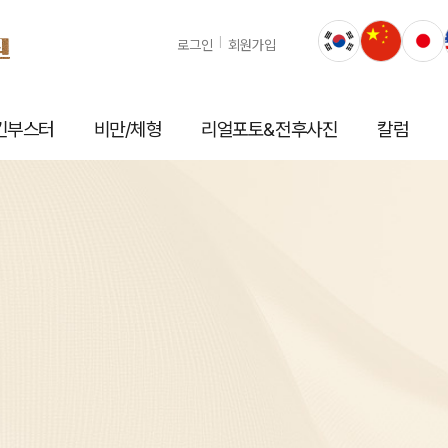
로그인
회원가입
킨부스터
비만/체형
리얼포토&전후사진
칼럼