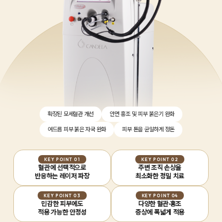
확장된 모세혈관 개선
안면 홍조 및 피부 붉은기 완화
여드름 피부 붉은 자국 완화
피부 톤을 균일하게 정돈
KEY POINT 01
KEY POINT 02
혈관에 선택적으로
주변 조직 손상을
반응하는 레이저 파장
최소화한 정밀 치료
KEY POINT 03
KEY POINT 04
민감한 피부에도
다양한 혈관·홍조
적용 가능한 안정성
증상에 폭넓게 적용