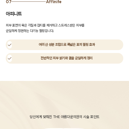
07
Affinite
아피니트
피부 표면의 묵은 각질과 잡티를 제거하고 스트레스받은 피부를
균일하게 정돈하는 다기능 필링입니다.
여러 산 성분 조합으로 폭넓은 표피 필링 효과
전반적인 피부 밝기와 결을 균일하게 정리
The Beautiful
Points
당신에게 맞춰진 THE 아름다운의원의 시술 포인트