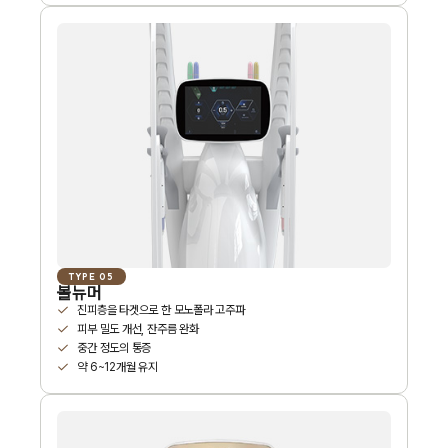
TYPE 05
볼뉴머
진피층을 타겟으로 한 모노폴라 고주파
피부 밀도 개선, 잔주름 완화
중간 정도의 통증
약 6~12개월 유지