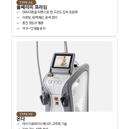
TYPE 02
울쎄라피 프라임
SMAS층을 타겟으로 한 고강도 집속 초음파
리프팅, 탄력개선, 윤곽 정리
중간 정도의 통증
약 6~12개월 유지
TYPE 03
온다
마이크로웨이브 에너지 고주파 기술