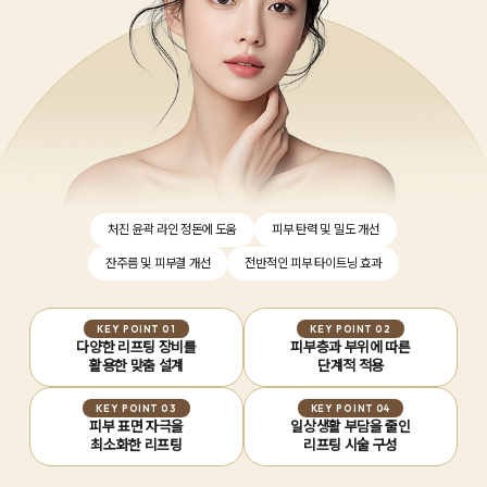
처진 윤곽 라인 정돈에 도움
피부 탄력 및 밀도 개선
잔주름 및 피부결 개선
전반적인 피부 타이트닝 효과
KEY POINT 01
KEY POINT 02
다양한 리프팅 장비를
피부층과 부위에 따른
활용한 맞춤 설계
단계적 적용
KEY POINT 03
KEY POINT 04
피부 표면 자극을
일상생활 부담을 줄인
최소화한 리프팅
리프팅 시술 구성