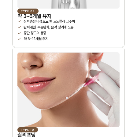
TYPE 09
약 3~6개월 유지
진피층을 타겟으로 한 모노폴라 고주파
탄력개선, 주름완화, 윤곽 정리에 도움
중간 정도의 통증
약 6~12개월 유지
TYPE 10
실리프팅