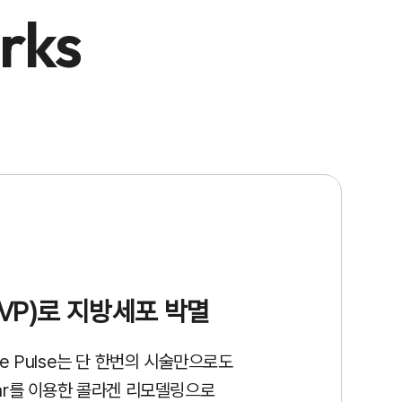
rks
(HVP)로
지방세포 박멸
e Pulse는
단 한번의 시술만으로도
olar를 이용한 콜라겐 리모델링으로