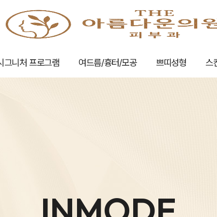
시그니처 프로그램
여드름/흉터/모공
쁘띠성형
스
INMODE