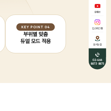
유튜브
KEY POINT 04
인스타그램
부위별 맞춤
듀얼 모드 적용
오시는길
02-466
8873 · 8875