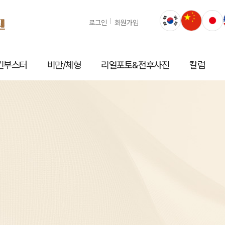
로그인
회원가입
킨부스터
비만/체형
리얼포토&전후사진
칼럼